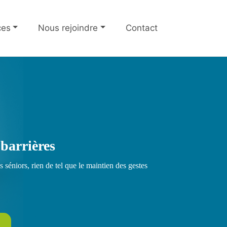
ces
Nous rejoindre
Contact
 des aînés
s de 50 ans
 barrières
 séniors, rien de tel que le maintien des gestes
otidien pour procurer plus de bien-être
personnes âgées et aux retraités.
ole de milliers de séniors.