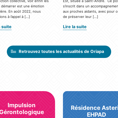
ction collective, voir enfin les
Est, située à Saint-André. Ce po
x démarrer est une émotion
s’inscrit dans un accompagnemen
lière. En août 2022, nous
aux proches aidants, avec pour ob
ons à l’appel à […]
de préserver leur […]
a suite
Lire la suite
Retrouvez toutes les actualités de Oriapa
Impulsion
Résidence Aster
Gérontologique
EHPAD