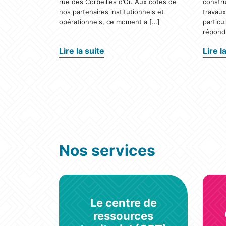
rue des Corbeilles d’Or. Aux côtés de
constru
nos partenaires institutionnels et
travau
opérationnels, ce moment a […]
particu
répondi
Lire la suite
Lire l
Nos services
Le centre de
ressources