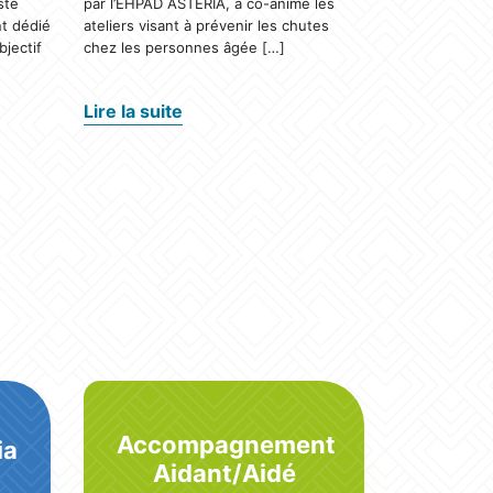
ste
par l’EHPAD ASTERIA, à co-animé les
t dédié
ateliers visant à prévenir les chutes
jectif
chez les personnes âgée […]
Lire la suite
Accompagnement
ia
Aidant/Aidé