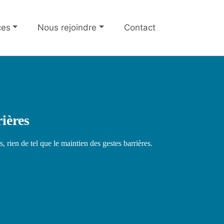
ces
Nous rejoindre
Contact
 aînés
rières
 50 ans
, rien de tel que le maintien des gestes barrières.
pour procurer plus de bien-être
s âgées et aux retraités.
illiers de séniors.