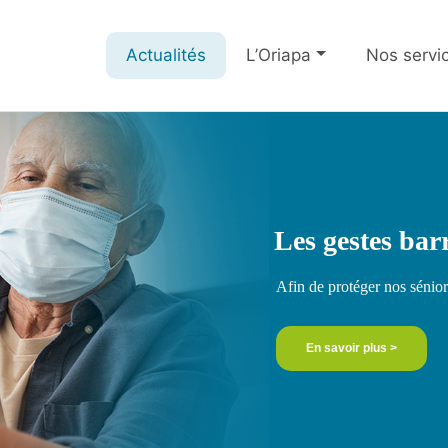
Actualités
L’Oriapa
Nos servi
Au Service des
Les gestes bar
depuis près de
Afin de protéger nos séniors
L'Oriapa agit au quotidien 
En savoir plus >
et de réconfort aux personne
Elle est le porte-parole de m
En savoir plus >